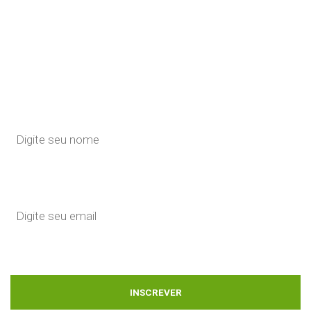
INSCREVA EM NOSSA
NEWSLETTER
Através da Newsletter da ABDC você ficará informado
sobre legislação, jurisprudência e eventos ligados ao
direito privado. Cadastre-se para recebê-lo - é gratuito.
Seu contato não será utilizado para outros fins, nem
cedido a terceiros.