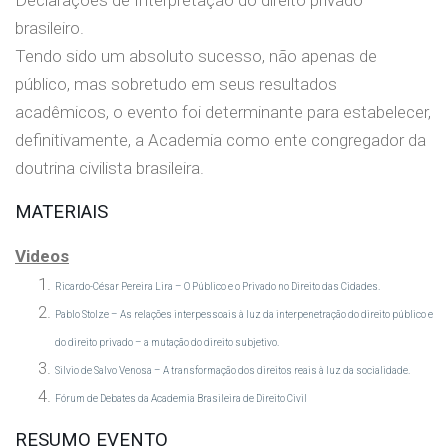
Declarações de Interpretação do direito privado
brasileiro.
Tendo sido um absoluto sucesso, não apenas de
público, mas sobretudo em seus resultados
acadêmicos, o evento foi determinante para estabelecer,
definitivamente, a Academia como ente congregador da
doutrina civilista brasileira.
MATERIAIS
Videos
Ricardo-César Pereira Lira –
O Público e o Privado no Direito das Cidades.
Pablo Stolze – As relações interpessoais à luz da interpenetração do direito público e
do direito privado – a mutação do direito subjetivo.
Silvio de Salvo Venosa – A transformação dos direitos reais à luz da socialidade.
Fórum de Debates da Academia Brasileira de Direito Civil
RESUMO EVENTO