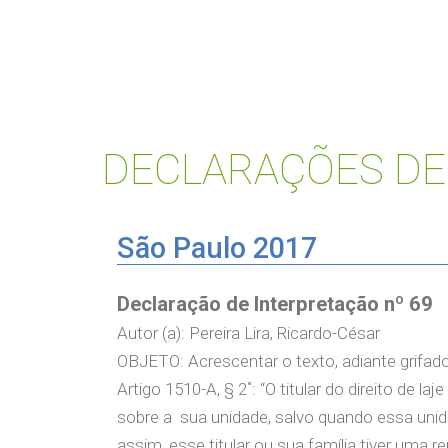
DECLARAÇÕES DE
São Paulo 2017
Declaração de Interpretação nº 69
Autor (a): Pereira Lira, Ricardo-César
OBJETO: Acrescentar o texto, adiante grifado, 
Artigo 1510-A, § 2˚: “O titular do direito de l
sobre a sua unidade, salvo quando essa unida
assim, esse titular ou sua família tiver uma r