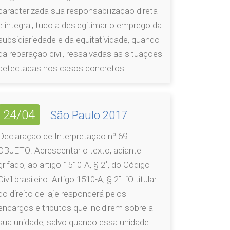
caracterizada sua responsabilização direta
e integral, tudo a deslegitimar o emprego da
subsidiariedade e da equitatividade, quando
da reparação civil, ressalvadas as situações
detectadas nos casos concretos.
24/04
São Paulo 2017
Declaração de Interpretação nº 69
OBJETO: Acrescentar o texto, adiante
grifado, ao artigo 1510-A, § 2˚, do Código
Civil brasileiro. Artigo 1510-A, § 2˚: “O titular
do direito de laje responderá pelos
encargos e tributos que incidirem sobre a
sua unidade, salvo quando essa unidade