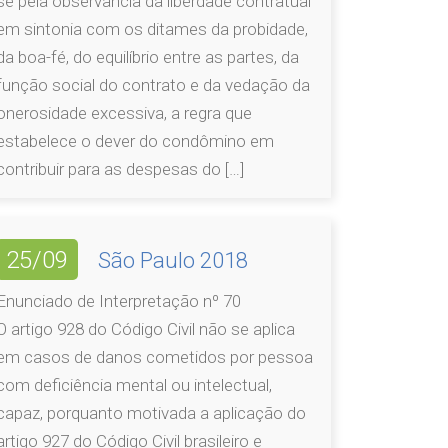
se pela observância da liberdade contratual
em sintonia com os ditames da probidade,
da boa-fé, do equilíbrio entre as partes, da
função social do contrato e da vedação da
onerosidade excessiva, a regra que
estabelece o dever do condômino em
contribuir para as despesas do […]
25/09
São Paulo 2018
Enunciado de Interpretação nº 70
O artigo 928 do Código Civil não se aplica
em casos de danos cometidos por pessoa
com deficiência mental ou intelectual,
capaz, porquanto motivada a aplicação do
artigo 927 do Código Civil brasileiro e