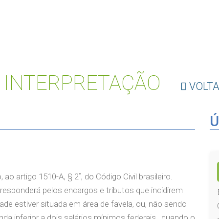
 INTERPRETAÇÃO
VOLT
Ú
ao artigo 1510-A, § 2˚, do Código Civil brasileiro.
aje responderá pelos encargos e tributos que incidirem
de estiver situada em área de favela, ou, não sendo
enda inferior a dois salários mínimos federais, quando o